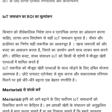
IoT के लिए लागत प्रभावी रणनीतियां और कार्यान्वयन:
IoT समाधान का ROI का मूल्यांकन
किसान को दीर्घकालिक निवेश लाभ व प्रारंभिक लागत का आंकलन करना
चाहिए. लागत-लाभ विश्लेषण से सही IoT समाधान चुनता है। सेंसर और
हार्डवेयर का निर्णय सही तकनीक का आधारभूत है । खास जरूरतों को और
बजट का आकलन करता है, जिस्ते का उपयोग अपने साथ लाकर काम करने
होंगे। सीमित बजट, संभव संसाधन IoT को किसी भी श्रेणी में मौजूदा खेती
प्रथाओं में शामिल करते है
IoT तकनीक को मौजूदा खेती प्रथाओं के साथ जोड़ने के लिए उचित योजना
आवश्यक है। छोटे पायलट प्रोजेक्ट से शुरू करना और सकारात्मक परिणाम
मिलने पर इसे धीरे-धीरे बढ़ाना एक बेहतर रणनीति है।
Merisristi
से संपर्क करें
Merisristi
कृषि को आगे बढ़ाने के लिए सर्वोत्तम IoT समाधानों को
विकसित करने पर केंद्रित है। हम आपकी खेती के संचालन को अनुकूलित
करने में मदद करना चाहते हैं या यह दिखाना चाहते हैं कि हमारे उपकरण